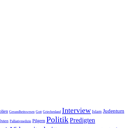
Interview
Judentum
olien
Islam
Gesundheitswesen
Gott
Griechenland
Politik
Predigten
Pilgern
Osten
Palliativmedizin