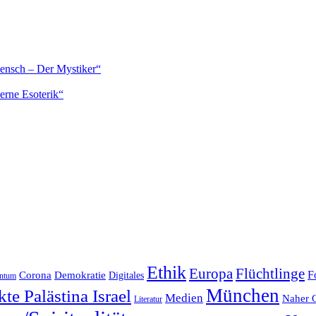
Mensch – Der Mystiker“
erne Esoterik“
Ethik
Europa
Flüchtlinge
F
Corona
Demokratie
Digitales
entum
München
te Palästina Israel
Medien
Naher 
Literatur