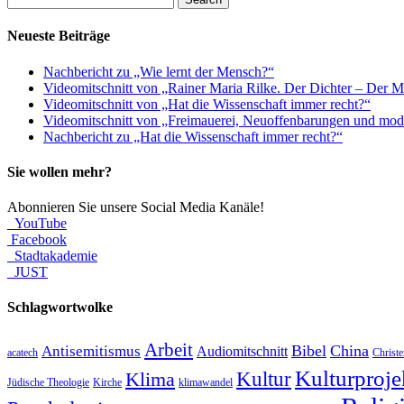
Neueste Beiträge
Nachbericht zu „Wie lernt der Mensch?“
Videomitschnitt von „Rainer Maria Rilke. Der Dichter – Der 
Videomitschnitt von „Hat die Wissenschaft immer recht?“
Videomitschnitt von „Freimauerei, Neuoffenbarungen und mod
Nachbericht zu „Hat die Wissenschaft immer recht?“
Sie wollen mehr?
Abonnieren Sie unsere Social Media Kanäle!
YouTube
Facebook
Stadtakademie
JUST
Schlagwortwolke
Arbeit
Bibel
China
Antisemitismus
Audiomitschnitt
acatech
Christ
Kulturprojek
Kultur
Klima
Jüdische Theologie
Kirche
klimawandel