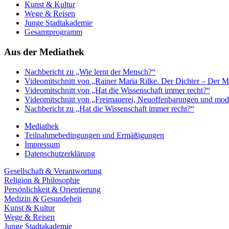
Kunst & Kultur
Wege & Reisen
Junge Stadtakademie
Gesamtprogramm
Aus der Mediathek
Nachbericht zu „Wie lernt der Mensch?“
Videomitschnitt von „Rainer Maria Rilke. Der Dichter – Der 
Videomitschnitt von „Hat die Wissenschaft immer recht?“
Videomitschnitt von „Freimauerei, Neuoffenbarungen und mod
Nachbericht zu „Hat die Wissenschaft immer recht?“
Mediathek
Teilnahmebedingungen und Ermäßigungen
Impressum
Datenschutzerklärung
Gesellschaft & Verantwortung
Religion & Philosophie
Persönlichkeit & Orientierung
Medizin & Gesundeheit
Kunst & Kultur
Wege & Reisen
Junge Stadtakademie