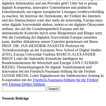
digitalen Infrastruktur und um Provider geht? Oder hat es genug
digitale Kompetenz, innovative Unternehmen und politische
Entschlusskraft, um eigene europäische Lösungen wettbewerbsfähig
zu machen. Im Interesse der Demokratie, der Freiheit des Internets
und des Datenschutzes wäre dies mehr als notwendig. Europa muss
seine digitale Souveränität stärken, indem es ein digitales Ökosystem
aufbaut, das auf die Gestaltungshoheit Europas und die
demokratische Kontrolle durch seine Bürgerinnen und Bürger setzt.
Wie die Gestaltung der digitalen Souveränität Europas aussehen
kann, darüber diskutieren unsere Experten gemeinsam mit Ihnen.
PROF. DR. JAN-HENDRIK PASSOTH
Professor für
Techniksoziologie an der European New School of Digital Studies
(ENS), Europa Universität Viadrina
MARCO-ALEXANDER
BREIT
Leitet die Stabsstelle Künstliche Intelligenz im
Bundesministerium für Wirtschaft und Energie
ANN CATHRIN
RIEDEL
Themenmanagerin für digitale Transformation und
Innovation bei der Friedrich-Naumann-Stiftung für die Freiheit
JANNIS BRÜHL
Leiter Digitalressort der Süddeutschen Zeitung In
Kooperation mit der
Friedrich-Naumann-Stiftung für die Freiheit
und
Thomas-Dehler-Stiftung
.
Search
Neueste Beiträge