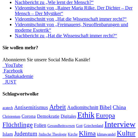
Nachbericht zu „Wie lernt der Mensch?“
Videomitschnitt von „Rainer Maria Rilke. Der Dichter – Der
Mensch – Der Mystiker“
Videomitschnitt von „Hat die Wissenschaft immer recht?“
Videomitschnitt von „Freimauerei, Neuoffenbarungen und
moderne Esoterik“
Nachbericht zu „Hat die Wissenschaft immer recht?“
Sie wollen mehr?
Abonnieren Sie unsere Social Media Kanäle!
YouTube
Facebook
Stadtakademie
JUST
Schlagwortwolke
Arbeit
Bibel
China
Antisemitismus
Audiomitschnitt
acatech
Ethik
Europa
Corona
Demokratie
Digitales
Christentum
Interview
Flüchtlinge
Folien
Gesundheitswesen
Gott
Griechenland
Kultur
Klima
Judentum
Islam
Jüdische Theologie
Kirche
klimawandel