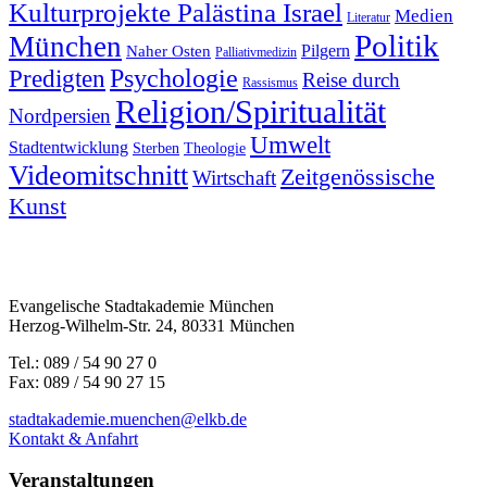
Kulturprojekte Palästina Israel
Medien
Literatur
Politik
München
Pilgern
Naher Osten
Palliativmedizin
Predigten
Psychologie
Reise durch
Rassismus
Religion/Spiritualität
Nordpersien
Umwelt
Stadtentwicklung
Sterben
Theologie
Videomitschnitt
Zeitgenössische
Wirtschaft
Kunst
Evangelische Stadtakademie München
Herzog-Wilhelm-Str. 24, 80331 München
Tel.: 089 / 54 90 27 0
Fax: 089 / 54 90 27 15
stadtakademie.muenchen@elkb.de
Kontakt & Anfahrt
Veranstaltungen