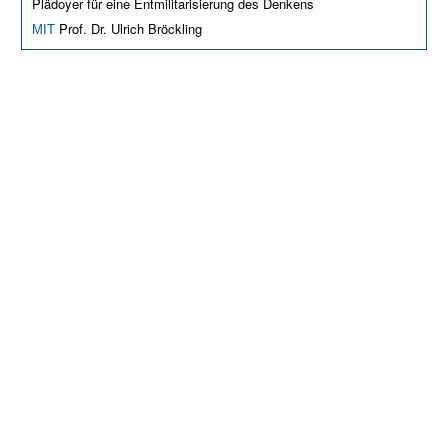
Plädoyer für eine Entmilitarisierung des Denkens
Prof. Dr. Ulrich Bröckling
MIT
Evangelische Stadtakademie München
Herzog-Wilhelm-Str. 24, 80331 München
Tel.: 089 / 54 90 27 0
Fax: 089 / 54 90 27 15
stadtakademie.muenchen@elkb.de
Kontakt & Anfahrt
VERANSTALTUNGEN
Gesellschaft & Verantwortung
Religion & Philosophie
Persönlichkeit & Orientierung