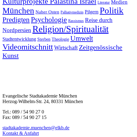
Kulturprojekte Palästina Israel
Medien
Literatur
Politik
München
Pilgern
Naher Osten
Palliativmedizin
Predigten
Psychologie
Reise durch
Rassismus
Religion/Spiritualität
Nordpersien
Umwelt
Stadtentwicklung
Sterben
Theologie
Videomitschnitt
Zeitgenössische
Wirtschaft
Kunst
Evangelische Stadtakademie München
Herzog-Wilhelm-Str. 24, 80331 München
Tel.: 089 / 54 90 27 0
Fax: 089 / 54 90 27 15
stadtakademie.muenchen@elkb.de
Kontakt & Anfahrt