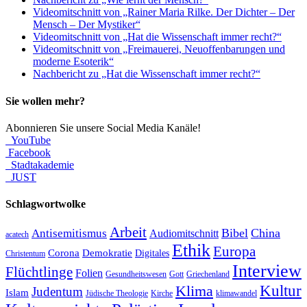
Videomitschnitt von „Rainer Maria Rilke. Der Dichter – Der
Mensch – Der Mystiker“
Videomitschnitt von „Hat die Wissenschaft immer recht?“
Videomitschnitt von „Freimauerei, Neuoffenbarungen und
moderne Esoterik“
Nachbericht zu „Hat die Wissenschaft immer recht?“
Sie wollen mehr?
Abonnieren Sie unsere Social Media Kanäle!
YouTube
Facebook
Stadtakademie
JUST
Schlagwortwolke
Arbeit
Bibel
China
Antisemitismus
Audiomitschnitt
acatech
Ethik
Europa
Corona
Demokratie
Digitales
Christentum
Interview
Flüchtlinge
Folien
Gesundheitswesen
Gott
Griechenland
Kultur
Klima
Judentum
Islam
Jüdische Theologie
Kirche
klimawandel