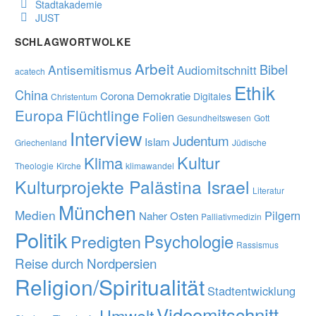
Stadtakademie
JUST
SCHLAGWORTWOLKE
Arbeit
Bibel
Antisemitismus
Audiomitschnitt
acatech
Ethik
China
Corona
Demokratie
Digitales
Christentum
Europa
Flüchtlinge
Folien
Gesundheitswesen
Gott
Interview
Judentum
Islam
Griechenland
Jüdische
Kultur
Klima
Theologie
Kirche
klimawandel
Kulturprojekte Palästina Israel
Literatur
München
Medien
Pilgern
Naher Osten
Palliativmedizin
Politik
Predigten
Psychologie
Rassismus
Reise durch Nordpersien
Religion/Spiritualität
Stadtentwicklung
Videomitschnitt
Umwelt