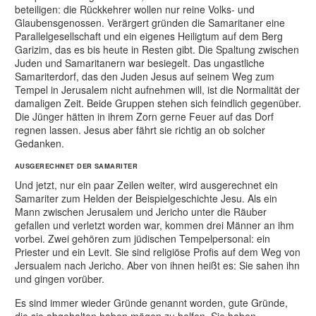
beteiligen: die Rückkehrer wollen nur reine Volks- und
Glaubensgenossen. Verärgert gründen die Samaritaner eine
Parallelgesellschaft und ein eigenes Heiligtum auf dem Berg
Garizim, das es bis heute in Resten gibt. Die Spaltung zwischen
Juden und Samaritanern war besiegelt. Das ungastliche
Samariterdorf, das den Juden Jesus auf seinem Weg zum
Tempel in Jerusalem nicht aufnehmen will, ist die Normalität der
damaligen Zeit. Beide Gruppen stehen sich feindlich gegenüber.
Die Jünger hätten in ihrem Zorn gerne Feuer auf das Dorf
regnen lassen. Jesus aber fährt sie richtig an ob solcher
Gedanken.
AUSGERECHNET DER SAMARITER
Und jetzt, nur ein paar Zeilen weiter, wird ausgerechnet ein
Samariter zum Helden der Beispielgeschichte Jesu. Als ein
Mann zwischen Jerusalem und Jericho unter die Räuber
gefallen und verletzt worden war, kommen drei Männer an ihm
vorbei. Zwei gehören zum jüdischen Tempelpersonal: ein
Priester und ein Levit. Sie sind religiöse Profis auf dem Weg von
Jersualem nach Jericho. Aber von ihnen heißt es: Sie sahen ihn
und gingen vorüber.
Es sind immer wieder Gründe genannt worden, gute Gründe,