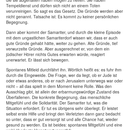
die sie abgehalten haben mögen zu helfen. Sie haben
Tempeldienst und dürfen sich nicht an einem Toten
verunreinigen. So sagt es das Gesetz. Die Gründe werden aber
nicht genannt. Tatsache ist: Es kommt zu keiner persönlichen
Begegnung.
Dann aber kommt der Samariter, und durch die kleine Episode
mit dem ungastlichen Samariterdorf wissen wir, dass er auch
gute Gründe gehabt hätte, weiter zu gehen. Alte Gründe, tief
verwurzelte Gründe. Aber ausgerechnet er, von dem ein
jüdischer Hörer nichts Gutes erwarten würde, reagiert
unerwartet. Er lässt sich bewegen.
Spontanes Mitleid durchfährt ihn. Wörtlich heißt es: es fuhr ihm
durch die Eingeweide. Die Frage, wer da liegt, ob er Jude ist
oder etwas anderes, ob er nach Jerusalem unterwegs war oder
nicht – all das spielt in dem Moment keine Rolle. Was den
Ausschlag gibt, ist allein der erbarmungswürdige Zustand des
Überfallenen. Die konkrete Begegnung, das menschliche
Mitgefühl und die Solidarität. Der Samariter tut, was die
Situation erfordert. Er tut es übrigens sehr überlegt. Er leistet
selbst erste Hilfe und bringt den Verletzten dann ganz bedacht
so unter, dass er gut versorgt ist und alle Chance hat, wieder
gesund zu werden. Es ist beides: spontanes Mitgefühl und eine