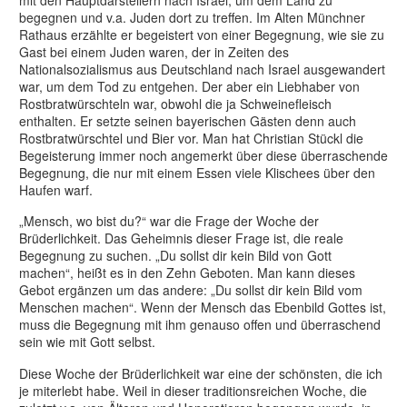
mit den Hauptdarstellern nach Israel, um dem Land zu
begegnen und v.a. Juden dort zu treffen. Im Alten Münchner
Rathaus erzählte er begeistert von einer Begegnung, wie sie zu
Gast bei einem Juden waren, der in Zeiten des
Nationalsozialismus aus Deutschland nach Israel ausgewandert
war, um dem Tod zu entgehen. Der aber ein Liebhaber von
Rostbratwürschteln war, obwohl die ja Schweinefleisch
enthalten. Er setzte seinen bayerischen Gästen denn auch
Rostbratwürschtel und Bier vor. Man hat Christian Stückl die
Begeisterung immer noch angemerkt über diese überraschende
Begegnung, die nur mit einem Essen viele Klischees über den
Haufen warf.
„Mensch, wo bist du?“ war die Frage der Woche der
Brüderlichkeit. Das Geheimnis dieser Frage ist, die reale
Begegnung zu suchen. „Du sollst dir kein Bild von Gott
machen“, heißt es in den Zehn Geboten. Man kann dieses
Gebot ergänzen um das andere: „Du sollst dir kein Bild vom
Menschen machen“. Wenn der Mensch das Ebenbild Gottes ist,
muss die Begegnung mit ihm genauso offen und überraschend
sein wie mit Gott selbst.
Diese Woche der Brüderlichkeit war eine der schönsten, die ich
je miterlebt habe. Weil in dieser traditionsreichen Woche, die