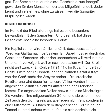
gibt. Der Samariter ist durch diese Geschichte zum Inbegriff
geworden für den Menschen, der aus Mitgefühl handelt. Jeder
kennt und versteht es, ohne zu wissen, wer die Samariter
ursprünglich waren.
REINHEIT IST GEFRAGT
Im Kontext der Bibel allerdings hat es eine besondere
Bewandtnis mit den Samaritern. Und deshalb hat diese
Geschichte noch eine besondere Pointe.
Ein Kapitel vorher wird nämlich erzählt, dass Jesus auf dem
Weg von Galiläa nach Jerusalem ist. Dabei muss er durch das
Gebiet der Samariter. Als er dort übernachten will, wird ihm die
Unterkunft verweigert, weil er nach Jerusalem will. Der Streit
reicht weit zurück (2. Könige 17,24-41): Im 8. Jahrhundert vor
Christus wird der Teil Israels, der den Namen Samaria trägt,
von der Großmacht der Assyrer erobert. Die israelische
Bevölkerung wird deportiert, andere Völker werden im Land
angesiedelt, damit es nicht zu Aufständen der Eroberten
kommt. Die angesiedelten Völker entwickeln eine Mischreligion.
Sie verehren ihre mitgebrachten Götter, und sie beten mit der
Zeit auch den Gott Israels an, aber eben nicht rein, sondern in
einer Mischform. Als nach dem Babylonischen Exil ein neuer
Tempel in Israel gebaut wird, dürfen sie sich deshalb nicht