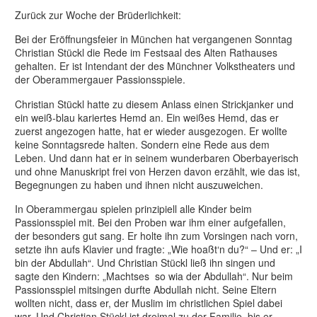
Zurück zur Woche der Brüderlichkeit:
Bei der Eröffnungsfeier in München hat vergangenen Sonntag
Christian Stückl die Rede im Festsaal des Alten Rathauses
gehalten. Er ist Intendant der des Münchner Volkstheaters und
der Oberammergauer Passionsspiele.
Christian Stückl hatte zu diesem Anlass einen Strickjanker und
ein weiß-blau kariertes Hemd an. Ein weißes Hemd, das er
zuerst angezogen hatte, hat er wieder ausgezogen. Er wollte
keine Sonntagsrede halten. Sondern eine Rede aus dem
Leben. Und dann hat er in seinem wunderbaren Oberbayerisch
und ohne Manuskript frei von Herzen davon erzählt, wie das ist,
Begegnungen zu haben und ihnen nicht auszuweichen.
In Oberammergau spielen prinzipiell alle Kinder beim
Passionsspiel mit. Bei den Proben war ihm einer aufgefallen,
der besonders gut sang. Er holte ihn zum Vorsingen nach vorn,
setzte ihn aufs Klavier und fragte: „Wie hoaßt‘n du?“ – Und er: „I
bin der Abdullah“. Und Christian Stückl ließ ihn singen und
sagte den Kindern: „Machtses so wia der Abdullah“. Nur beim
Passionsspiel mitsingen durfte Abdullah nicht. Seine Eltern
wollten nicht, dass er, der Muslim im christlichen Spiel dabei
war. Und Christian Stückl ist dreimal zu der Familie, bis er