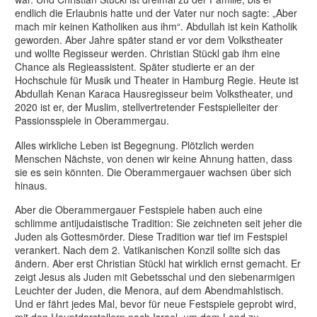
endlich die Erlaubnis hatte und der Vater nur noch sagte: „Aber
mach mir keinen Katholiken aus ihm“. Abdullah ist kein Katholik
geworden. Aber Jahre später stand er vor dem Volkstheater
und wollte Regisseur werden. Christian Stückl gab ihm eine
Chance als Regieassistent. Später studierte er an der
Hochschule für Musik und Theater in Hamburg Regie. Heute ist
Abdullah Kenan Karaca Hausregisseur beim Volkstheater, und
2020 ist er, der Muslim, stellvertretender Festspielleiter der
Passionsspiele in Oberammergau.
Alles wirkliche Leben ist Begegnung. Plötzlich werden
Menschen Nächste, von denen wir keine Ahnung hatten, dass
sie es sein könnten. Die Oberammergauer wachsen über sich
hinaus.
Aber die Oberammergauer Festspiele haben auch eine
schlimme antijudaistische Tradition: Sie zeichneten seit jeher die
Juden als Gottesmörder. Diese Tradition war tief im Festspiel
verankert. Nach dem 2. Vatikanischen Konzil sollte sich das
ändern. Aber erst Christian Stückl hat wirklich ernst gemacht. Er
zeigt Jesus als Juden mit Gebetsschal und den siebenarmigen
Leuchter der Juden, die Menora, auf dem Abendmahlstisch.
Und er fährt jedes Mal, bevor für neue Festspiele geprobt wird,