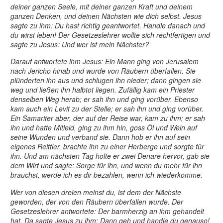
deiner ganzen Seele, mit deiner ganzen Kraft und deinem
ganzen Denken, und deinen Nächsten wie dich selbst. Jesus
sagte zu ihm: Du hast richtig geantwortet. Handle danach und
du wirst leben! Der Gesetzeslehrer wollte sich rechtfertigen und
sagte zu Jesus: Und wer ist mein Nächster?
Darauf antwortete ihm Jesus: Ein Mann ging von Jerusalem
nach Jericho hinab und wurde von Räubern überfallen. Sie
plünderten ihn aus und schlugen ihn nieder; dann gingen sie
weg und ließen ihn halbtot liegen. Zufällig kam ein Priester
denselben Weg herab; er sah ihn und ging vorüber. Ebenso
kam auch ein Levit zu der Stelle; er sah ihn und ging vorüber.
Ein Samariter aber, der auf der Reise war, kam zu ihm; er sah
ihn und hatte Mitleid, ging zu ihm hin, goss Öl und Wein auf
seine Wunden und verband sie. Dann hob er ihn auf sein
eigenes Reittier, brachte ihn zu einer Herberge und sorgte für
ihn. Und am nächsten Tag holte er zwei Denare hervor, gab sie
dem Wirt und sagte: Sorge für ihn, und wenn du mehr für ihn
brauchst, werde ich es dir bezahlen, wenn ich wiederkomme.
Wer von diesen dreien meinst du, ist dem der Nächste
geworden
, der von den Räubern überfallen wurde. Der
Gesetzeslehrer antwortete: Der barmherzig an ihm gehandelt
hat. Da sagte Jesus zu ihm: Dann geh und handle du genauso!