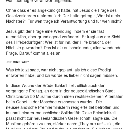
wohl überlegte Verantwortungsethik.
Ohne dass er es angekündigt hätte, hat Jesus die Frage des
Gesetzeslehrers umformuliert: Der hatte gefragt: „Wer ist mein
Nächster?“ Für wen trage ich Verantwortung und für wen nicht?
Jesus gibt der Frage eine Wendung, indem er sie fast
unmerklich, aber grundlegend verändert: Er fragt aus der Sicht
des Hilfebedürftigen: Wer ist für ihn, der Hilfe braucht, der
Nächste geworden? Das ist die entscheidende, alles wendende
Frage. Darauf kommt alles an.
„SIE SIND WIR“
Was ich jetzt sage, war nicht geplant, als ich diese Predigt
entworfen habe, und ich würde es lieber nicht sagen müssen.
In diese Woche der Brüderlichkeit fiel zeitlich auch der
vergangene Freitag, an dem in der neuseeländischen Stadt
Christchurch 50 Muslime durch einen rechtsextremen Attentäter
beim Gebet in der Moschee erschossen wurden. Die
neuseeländische Premierministerin reagierte tief betroffen und
in unmittelbarer menschlicher Solidarität: Diese Feindlichkeit
passt nicht zur neuseeländischen Gesellschaft, sagte sie. Die
Muslime gehören zu uns, stärker noch: „They are us“ – sie, die
Muslime, sind wir. Sie sind nicht „die anderen“. Sie haben unser