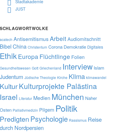
Stadtakademie
JUST
SCHLAGWORTWOLKE
Arbeit
Antisemitismus
Audiomitschnitt
acatech
Bibel
China
Corona
Demokratie
Digitales
Christentum
Ethik
Europa
Flüchtlinge
Folien
Interview
Islam
Gesundheitswesen
Gott
Griechenland
Klima
Judentum
Jüdische Theologie
Kirche
klimawandel
Kulturprojekte Palästina
Kultur
München
Israel
Medien
Naher
Literatur
Politik
Pilgern
Osten
Palliativmedizin
Predigten
Psychologie
Reise
Rassismus
durch Nordpersien