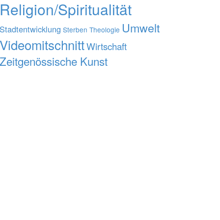
Religion/Spiritualität
Umwelt
Stadtentwicklung
Sterben
Theologie
Videomitschnitt
Wirtschaft
Zeitgenössische Kunst
AUS DER MEDIATHEK
Nachbericht zu „Wie lernt der Mensch?“
Videomitschnitt von „Rainer Maria Rilke. Der
Dichter – Der Mensch – Der Mystiker“
Videomitschnitt von „Hat die Wissenschaft
immer recht?“
Videomitschnitt von „Freimauerei,
Neuoffenbarungen und moderne Esoterik“
Nachbericht zu „Hat die Wissenschaft immer