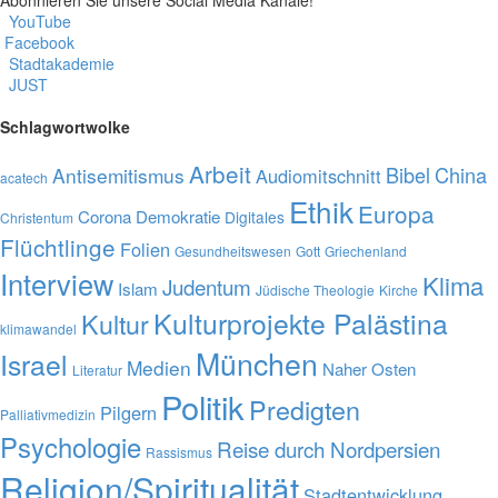
YouTube
Facebook
Stadtakademie
JUST
Schlagwortwolke
Arbeit
Bibel
China
Antisemitismus
Audiomitschnitt
acatech
Ethik
Europa
Corona
Demokratie
Digitales
Christentum
Flüchtlinge
Folien
Gesundheitswesen
Gott
Griechenland
Interview
Klima
Judentum
Islam
Jüdische Theologie
Kirche
Kulturprojekte Palästina
Kultur
klimawandel
München
Israel
Medien
Naher Osten
Literatur
Politik
Predigten
Pilgern
Palliativmedizin
Psychologie
Reise durch Nordpersien
Rassismus
Religion/Spiritualität
Stadtentwicklung