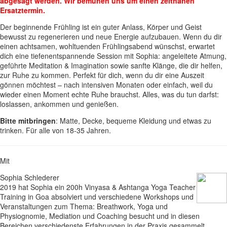
abgesagt werden. Wir bemühen uns um einen zeitnahen
Ersatztermin.
Der beginnende Frühling ist ein guter Anlass, Körper und Geist
bewusst zu regenerieren und neue Energie aufzubauen. Wenn du dir
einen achtsamen, wohltuenden Frühlingsabend wünschst, erwartet
dich eine tiefenentspannende Session mit Sophia: angeleitete Atmung,
geführte Meditation & Imagination sowie sanfte Klänge, die dir helfen,
zur Ruhe zu kommen. Perfekt für dich, wenn du dir eine Auszeit
gönnen möchtest – nach intensiven Monaten oder einfach, weil du
wieder einen Moment echte Ruhe brauchst. Alles, was du tun darfst:
loslassen, ankommen und genießen.
Bitte mitbringen
: Matte, Decke, bequeme Kleidung und etwas zu
trinken. Für alle von 18-35 Jahren.
Mit
Sophia Schlederer
2019 hat Sophia ein 200h Vinyasa & Ashtanga Yoga Teacher
Training in Goa absolviert und verschiedene Workshops und
Veranstaltungen zum Thema: Breathwork, Yoga und
Physiognomie, Mediation und Coaching besucht und in diesen
Bereichen verschiedenste Erfahrungen in der Praxis gesammelt.