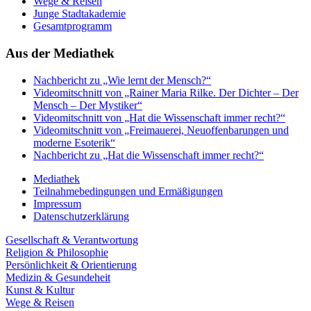
Wege & Reisen
Junge Stadtakademie
Gesamtprogramm
Aus der Mediathek
Nachbericht zu „Wie lernt der Mensch?“
Videomitschnitt von „Rainer Maria Rilke. Der Dichter – Der
Mensch – Der Mystiker“
Videomitschnitt von „Hat die Wissenschaft immer recht?“
Videomitschnitt von „Freimauerei, Neuoffenbarungen und
moderne Esoterik“
Nachbericht zu „Hat die Wissenschaft immer recht?“
Mediathek
Teilnahmebedingungen und Ermäßigungen
Impressum
Datenschutzerklärung
Gesellschaft & Verantwortung
Religion & Philosophie
Persönlichkeit & Orientierung
Medizin & Gesundeheit
Kunst & Kultur
Wege & Reisen