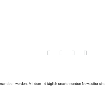
Videomitschnitt von „Hat die Wissenschaft
immer recht?“
Videomitschnitt von „Freimauerei,
Neuoffenbarungen und moderne Esoterik“
Nachbericht zu „Hat die Wissenschaft immer
recht?“
rschoben werden. Mit dem 14-täglich erscheinenden Newsletter sind