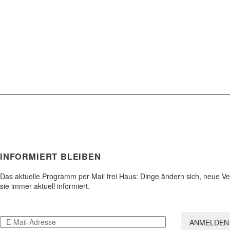
Tel.: 089 / 54 90 27 0
Fax: 089 / 54 90 27 15
stadtakademie.muenchen@elkb.de
Kontakt & Anfahrt
INFORMIERT BLEIBEN
Das aktuelle Programm per Mail frei Haus: Dinge ändern sich, neue 
sie immer aktuell informiert.