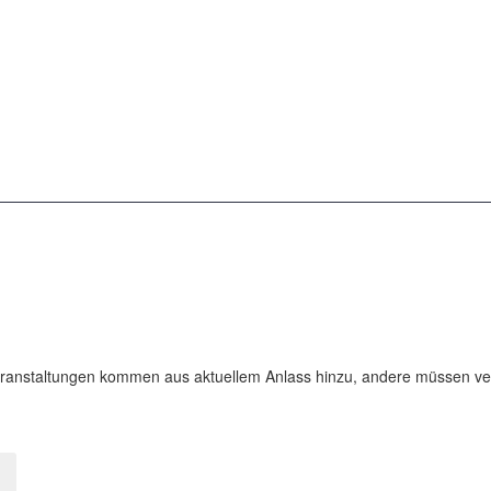
Medizin & Gesundheit
Kunst & Kultur
Wege & Reisen
Junge Stadtakademie
Gesamtprogramm
Veranstaltungen kommen aus aktuellem Anlass hinzu, andere müssen ve