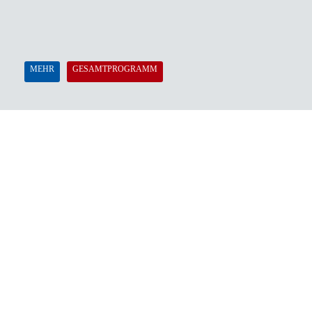
MEHR
GESAMTPROGRAMM
Evangelische Stadtakademie München
Herzog-Wilhelm-Str. 24, 80331 München
Tel.: 089 / 54 90 27 0
Fax: 089 / 54 90 27 15
stadtakademie.muenchen@elkb.de
Kontakt & Anfahrt
VERANSTALTUNGEN
Gesellschaft & Verantwortung