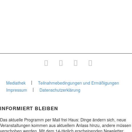
Religion & Philosophie
Persönlichkeit & Orientierung
Medizin & Gesundheit
Kunst & Kultur
Wege & Reisen
Junge Stadtakademie
Gesamtprogramm
Mediathek
Teilnahmebedingungen und Ermäßigungen
Impressum
Datenschutzerklärung
INFORMIERT BLEIBEN
Das aktuelle Programm per Mail frei Haus: Dinge ändern sich, neue
Veranstaltungen kommen aus aktuellem Anlass hinzu, andere müssen
verschoben werden. Mit dem 14-täglich erscheinenden Newsletter