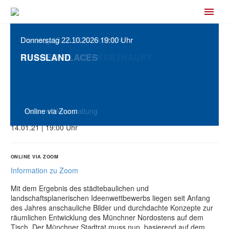
Donnerstag
Dienstag
Freitag
Dienstag
Dienstag
Donnerstag
19:00 Uhr
19:00 Uhr
19:00 Uhr
19:00 Uhr
19:00 Uhr
19:00 Uhr
02.10.2026
22.09.2026
06.10.2026
13.10.2026
17.09.2026
22.10.2026
NACH DEM WETTBEWERB: WIE
WENN RECHTSEXTREME REGIEREN
ERZIEHUNG ZUR GRAUSAMKEIT
MEINUNGSFREIHEIT, POPULISMUS,
ELISABETH SCHWARZHAUPT
SHARED PLACES
RUSSLAND
GEHT ES WEITER MIT DEM
VERFASSUNGSGRENZEN
MÜNCHNER NORDOSTEN?
Welche Anforderungen der Stadtentwicklung
müssen der Bahnausbau und das
Online via Zoom
Online via Zoom
Präsenz-Veranstaltung
Präsenz-Veranstaltung
Präsenz-Veranstaltung
Online via Zoom
Mobilitätskonzept erfüllen?
14.01.21 | 19:00 Uhr
ONLINE VIA ZOOM
Information zu Zoom
Mit dem Ergebnis des städtebaulichen und
landschaftsplanerischen Ideenwettbewerbs liegen seit Anfang
des Jahres anschauliche Bilder und durchdachte Konzepte zur
räumlichen Entwicklung des Münchner Nordostens auf dem
Tisch. Der Münchner Stadtrat muss nun, basierend auf dem