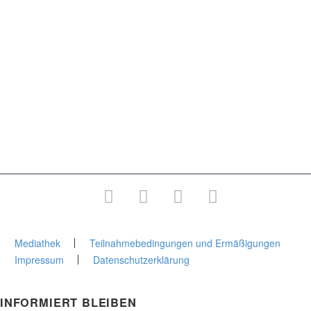
VERANSTALTUNGEN
Gesellschaft & Verantwortung
Religion & Philosophie
Persönlichkeit & Orientierung
Medizin & Gesundheit
Kunst & Kultur
Wege & Reisen
Junge Stadtakademie
Gesamtprogramm
Mediathek
Teilnahmebedingungen und Ermäßigungen
Impressum
Datenschutzerklärung
INFORMIERT BLEIBEN