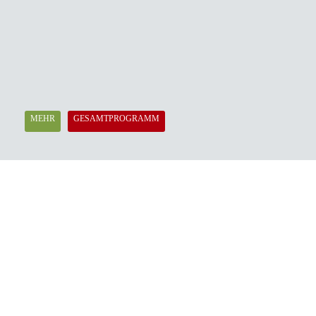
MEHR
GESAMTPROGRAMM
Evangelische Stadtakademie München
Herzog-Wilhelm-Str. 24, 80331 München
Tel.: 089 / 54 90 27 0
Fax: 089 / 54 90 27 15
stadtakademie.muenchen@elkb.de
Kontakt & Anfahrt