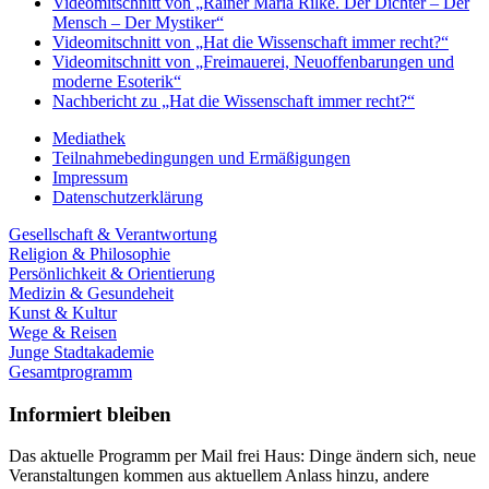
Videomitschnitt von „Rainer Maria Rilke. Der Dichter – Der
Mensch – Der Mystiker“
Videomitschnitt von „Hat die Wissenschaft immer recht?“
Videomitschnitt von „Freimauerei, Neuoffenbarungen und
moderne Esoterik“
Nachbericht zu „Hat die Wissenschaft immer recht?“
Mediathek
Teilnahmebedingungen und Ermäßigungen
Impressum
Datenschutzerklärung
Gesellschaft & Verantwortung
Religion & Philosophie
Persönlichkeit & Orientierung
Medizin & Gesundeheit
Kunst & Kultur
Wege & Reisen
Junge Stadtakademie
Gesamtprogramm
Informiert bleiben
Das aktuelle Programm per Mail frei Haus: Dinge ändern sich, neue
Veranstaltungen kommen aus aktuellem Anlass hinzu, andere