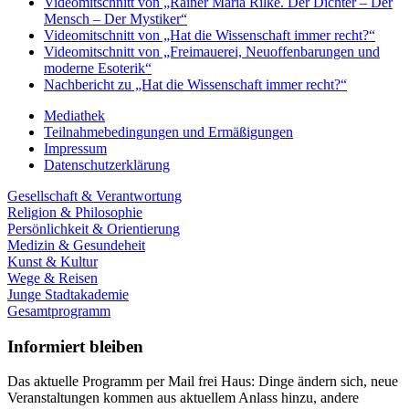
Videomitschnitt von „Rainer Maria Rilke. Der Dichter – Der
Mensch – Der Mystiker“
Videomitschnitt von „Hat die Wissenschaft immer recht?“
Videomitschnitt von „Freimauerei, Neuoffenbarungen und
moderne Esoterik“
Nachbericht zu „Hat die Wissenschaft immer recht?“
Mediathek
Teilnahmebedingungen und Ermäßigungen
Impressum
Datenschutzerklärung
Gesellschaft & Verantwortung
Religion & Philosophie
Persönlichkeit & Orientierung
Medizin & Gesundeheit
Kunst & Kultur
Wege & Reisen
Junge Stadtakademie
Gesamtprogramm
Informiert bleiben
Das aktuelle Programm per Mail frei Haus: Dinge ändern sich, neue
Veranstaltungen kommen aus aktuellem Anlass hinzu, andere