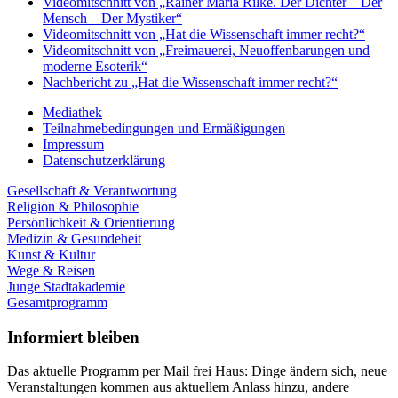
Videomitschnitt von „Rainer Maria Rilke. Der Dichter – Der
Mensch – Der Mystiker“
Videomitschnitt von „Hat die Wissenschaft immer recht?“
Videomitschnitt von „Freimauerei, Neuoffenbarungen und
moderne Esoterik“
Nachbericht zu „Hat die Wissenschaft immer recht?“
Mediathek
Teilnahmebedingungen und Ermäßigungen
Impressum
Datenschutzerklärung
Gesellschaft & Verantwortung
Religion & Philosophie
Persönlichkeit & Orientierung
Medizin & Gesundeheit
Kunst & Kultur
Wege & Reisen
Junge Stadtakademie
Gesamtprogramm
Informiert bleiben
Das aktuelle Programm per Mail frei Haus: Dinge ändern sich, neue
Veranstaltungen kommen aus aktuellem Anlass hinzu, andere