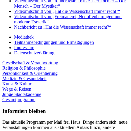
Videomitschnitt von „Rainer Maria Rilke. Der Dichter – Der
Mensch – Der Mystiker“
Videomitschnitt von „Hat die Wissenschaft immer recht?“
Videomitschnitt von „Freimauerei, Neuoffenbarungen und
moderne Esoterik“
Nachbericht zu „Hat die Wissenschaft immer recht?“
Mediathek
Teilnahmebedingungen und Ermäßigungen
Impressum
Datenschutzerklärung
Gesellschaft & Verantwortung
Religion & Philosophie
Persönlichkeit & Orientierung
Medizin & Gesundeheit
Kunst & Kultur
Wege & Reisen
Junge Stadtakademie
Gesamtprogramm
Informiert bleiben
Das aktuelle Programm per Mail frei Haus: Dinge ändern sich, neue
Veranstaltungen kommen aus aktuellem Anlass hinzu, andere