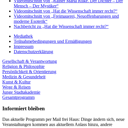
Videomitschnitt von „Rainer Maria Rilke. Der Dichter – Der
Mensch – Der Mystiker“
Videomitschnitt von „Hat die Wissenschaft immer recht?“
Videomitschnitt von „Freimauerei, Neuoffenbarungen und
moderne Esoterik“
Nachbericht zu „Hat die Wissenschaft immer recht?“
Mediathek
Teilnahmebedingungen und Ermäßigungen
Impressum
Datenschutzerklärung
Gesellschaft & Verantwortung
Religion & Philosophie
Persönlichkeit & Orientierung
Medizin & Gesundeheit
Kunst & Kultur
Wege & Reisen
Junge Stadtakademie
Gesamtprogramm
Informiert bleiben
Das aktuelle Programm per Mail frei Haus: Dinge ändern sich, neue
Veranstaltungen kommen aus aktuellem Anlass hinzu, andere