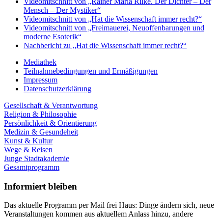
Videomitschnitt von „Rainer Maria Rilke. Der Dichter – Der
Mensch – Der Mystiker“
Videomitschnitt von „Hat die Wissenschaft immer recht?“
Videomitschnitt von „Freimauerei, Neuoffenbarungen und
moderne Esoterik“
Nachbericht zu „Hat die Wissenschaft immer recht?“
Mediathek
Teilnahmebedingungen und Ermäßigungen
Impressum
Datenschutzerklärung
Gesellschaft & Verantwortung
Religion & Philosophie
Persönlichkeit & Orientierung
Medizin & Gesundeheit
Kunst & Kultur
Wege & Reisen
Junge Stadtakademie
Gesamtprogramm
Informiert bleiben
Das aktuelle Programm per Mail frei Haus: Dinge ändern sich, neue
Veranstaltungen kommen aus aktuellem Anlass hinzu, andere