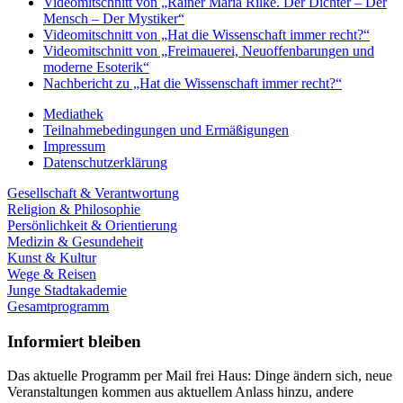
Videomitschnitt von „Rainer Maria Rilke. Der Dichter – Der
Mensch – Der Mystiker“
Videomitschnitt von „Hat die Wissenschaft immer recht?“
Videomitschnitt von „Freimauerei, Neuoffenbarungen und
moderne Esoterik“
Nachbericht zu „Hat die Wissenschaft immer recht?“
Mediathek
Teilnahmebedingungen und Ermäßigungen
Impressum
Datenschutzerklärung
Gesellschaft & Verantwortung
Religion & Philosophie
Persönlichkeit & Orientierung
Medizin & Gesundeheit
Kunst & Kultur
Wege & Reisen
Junge Stadtakademie
Gesamtprogramm
Informiert bleiben
Das aktuelle Programm per Mail frei Haus: Dinge ändern sich, neue
Veranstaltungen kommen aus aktuellem Anlass hinzu, andere