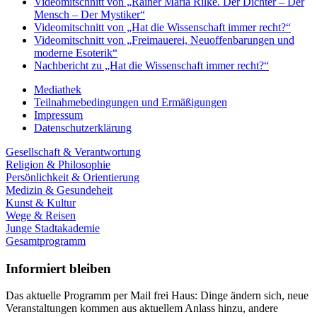
Videomitschnitt von „Rainer Maria Rilke. Der Dichter – Der
Mensch – Der Mystiker“
Videomitschnitt von „Hat die Wissenschaft immer recht?“
Videomitschnitt von „Freimauerei, Neuoffenbarungen und
moderne Esoterik“
Nachbericht zu „Hat die Wissenschaft immer recht?“
Mediathek
Teilnahmebedingungen und Ermäßigungen
Impressum
Datenschutzerklärung
Gesellschaft & Verantwortung
Religion & Philosophie
Persönlichkeit & Orientierung
Medizin & Gesundeheit
Kunst & Kultur
Wege & Reisen
Junge Stadtakademie
Gesamtprogramm
Informiert bleiben
Das aktuelle Programm per Mail frei Haus: Dinge ändern sich, neue
Veranstaltungen kommen aus aktuellem Anlass hinzu, andere