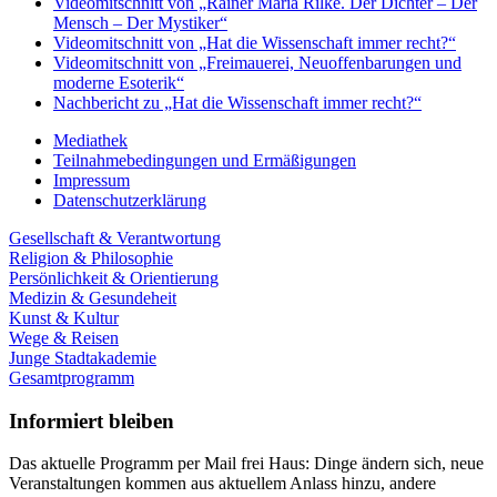
Videomitschnitt von „Rainer Maria Rilke. Der Dichter – Der
Mensch – Der Mystiker“
Videomitschnitt von „Hat die Wissenschaft immer recht?“
Videomitschnitt von „Freimauerei, Neuoffenbarungen und
moderne Esoterik“
Nachbericht zu „Hat die Wissenschaft immer recht?“
Mediathek
Teilnahmebedingungen und Ermäßigungen
Impressum
Datenschutzerklärung
Gesellschaft & Verantwortung
Religion & Philosophie
Persönlichkeit & Orientierung
Medizin & Gesundeheit
Kunst & Kultur
Wege & Reisen
Junge Stadtakademie
Gesamtprogramm
Informiert bleiben
Das aktuelle Programm per Mail frei Haus: Dinge ändern sich, neue
Veranstaltungen kommen aus aktuellem Anlass hinzu, andere